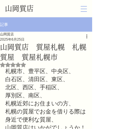
山岡質店
記事
山岡質店
2025年6月25日
山岡質店 質屋札幌 札幌
質屋 質屋札幌市
5つ星のうちNaNと評価されています。
札幌市、豊平区、中央区、　　
白石区、清田区、東区、
北区、西区、手稲区、　　　　
厚別区、南区、
札幌近郊にお住まいの方、　　
札幌の質屋でお金を借りる際は
身近で便利な質屋、　　　　　
山岡質店はいかがでしょうか！