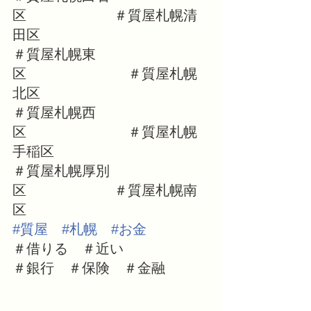
区　　　　　　 ＃質屋札幌清
田区
＃質屋札幌東
区　　　　　　　 ＃質屋札幌
北区
＃質屋札幌西
区　　　　　　　 ＃質屋札幌
手稲区
＃質屋札幌厚別
区　　　　　　 ＃質屋札幌南
区
#質屋
#札幌
#お金
＃借りる　＃近い
＃銀行　＃保険　＃金融