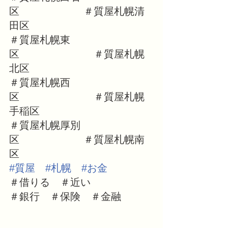
区　　　　　　 ＃質屋札幌清
田区
＃質屋札幌東
区　　　　　　　 ＃質屋札幌
北区
＃質屋札幌西
区　　　　　　　 ＃質屋札幌
手稲区
＃質屋札幌厚別
区　　　　　　 ＃質屋札幌南
区
#質屋
#札幌
#お金
＃借りる　＃近い
＃銀行　＃保険　＃金融