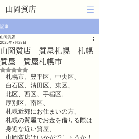
山岡質店
記事
山岡質店
2025年7月28日
山岡質店 質屋札幌 札幌
質屋 質屋札幌市
5つ星のうちNaNと評価されています。
札幌市、豊平区、中央区、　　
白石区、清田区、東区、
北区、西区、手稲区、　　　　
厚別区、南区、
札幌近郊にお住まいの方、　　
札幌の質屋でお金を借りる際は
身近な近い質屋、　　　　　　
山岡質店はいかがでしょうか！