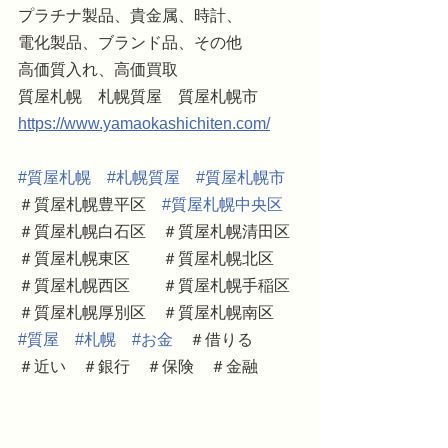
プラチナ製品、貴金属、時計、
電化製品、ブランド品、その他
高価質入れ、高価買取
質屋札幌　札幌質屋　質屋札幌市
https://www.yamaokashichiten.com/
#質屋札幌
#札幌質屋
#質屋札幌市
＃質屋札幌豊平区　
#質屋札幌中央区
＃質屋札幌白石区　＃質屋札幌清田区
＃質屋札幌東区　　＃質屋札幌北区
＃質屋札幌西区　　＃質屋札幌手稲区
＃質屋札幌厚別区　＃質屋札幌南区
#質屋
#札幌
#お金
　＃借りる
＃近い　＃銀行　＃保険　＃金融