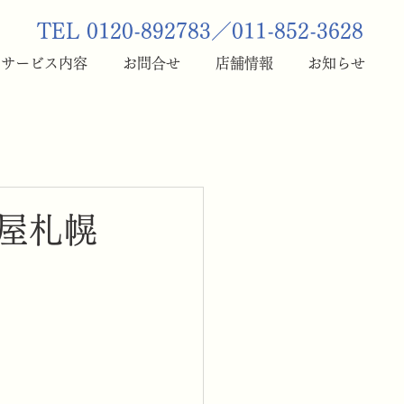
TEL 0120-892783／011-852-3628​
サービス内容
お問合せ
店舗情報
お知らせ
屋札幌