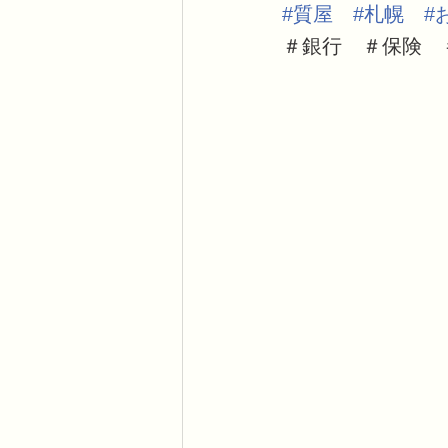
#質屋
#札幌
#
＃銀行　＃保険　