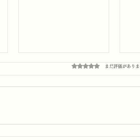
まだ評価がありま
5つ星のうち0と評価されて
山岡質店・質屋札幌市・札幌
山岡
質屋・札幌市質屋・質屋札幌
幌・