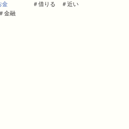
お金
　　　 　＃借りる　＃近い
＃金融