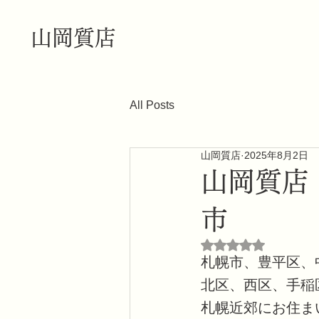
山岡質店
All Posts
山岡質店
2025年8月2日
山岡質店
市
5つ星のうちNaN
札幌市、豊平区、
北区、西区、手稲
札幌近郊にお住ま