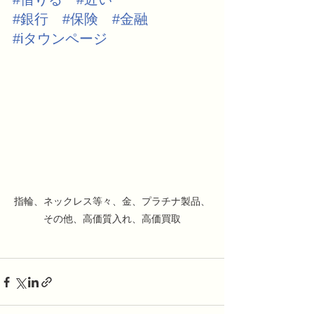
#銀行
#保険
#金融
#iタウンページ
指輪、ネックレス等々、金、プラチナ製品、
その他、高価質入れ、高価買取