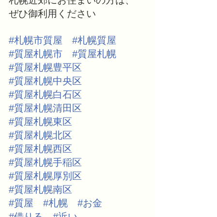
札幌近郊にお住まいの方は、　
ぜひ御利用ください
#札幌市質屋
#札幌質屋
#質屋札幌市
#質屋札幌
#質屋札幌豊平区
#質屋札幌中央区
#質屋札幌白石区
#質屋札幌清田区
#質屋札幌東区
#質屋札幌北区
#質屋札幌西区
#質屋札幌手稲区
#質屋札幌厚別区
#質屋札幌南区
#質屋
#札幌
#お金
#借りる
#近い