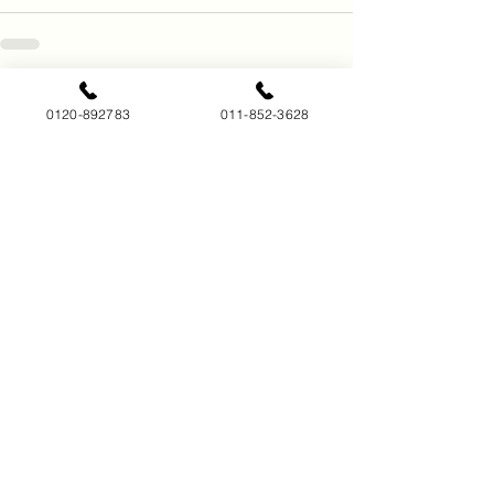
すべて表示
最新記事
0120-892783
011-852-3628