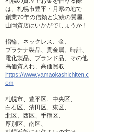
札幌の質屋でお金を借りる際
は、札幌市豊平・月寒の地で
創業70年の信頼と実績の質屋、
山岡質店はいかがでしょうか！
指輪、ネックレス、金、　　　
プラチナ製品、貴金属、時計、
電化製品、ブランド品、その他
高価質入れ、高価買取
https://www.yamaokashichiten.c
om
札幌市、豊平区、中央区、　　
白石区、清田区、東区、
北区、西区、手稲区、　　　　
厚別区、南区、