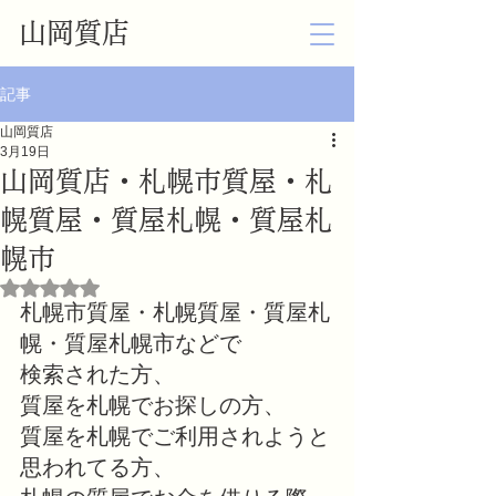
山岡質店
記事
山岡質店
3月19日
山岡質店・札幌市質屋・札
幌質屋・質屋札幌・質屋札
幌市
5つ星のうちNaNと評価されています。
札幌市質屋・札幌質屋・質屋札
幌・質屋札幌市などで
検索された方、
質屋を札幌でお探しの方、
質屋を札幌でご利用されようと
思われてる方、