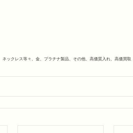
、ネックレス等々、金、プラチナ製品、その他、高価質入れ、高価買取