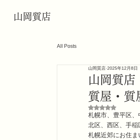
山岡質店
All Posts
山岡質店
2025年12月8日
山岡質店
質屋・質
5つ星のうちNaN
札幌市、豊平区、
北区、西区、手稲
札幌近郊にお住ま