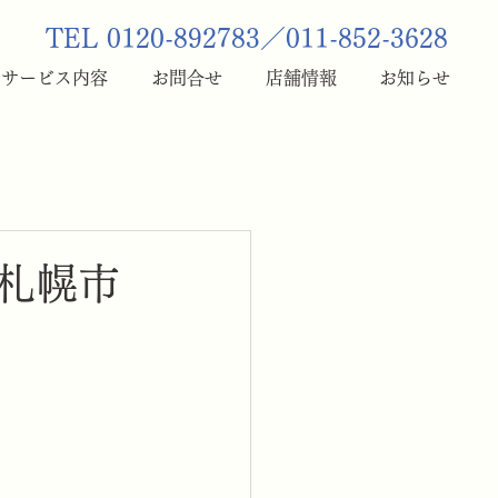
TEL 0120-892783／011-852-3628​
サービス内容
お問合せ
店舗情報
お知らせ
札幌市