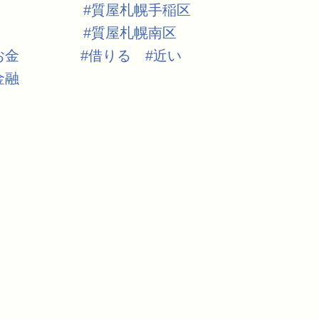
#質屋札幌手稲区
#質屋札幌南区
お金
#借りる
#近い
金融