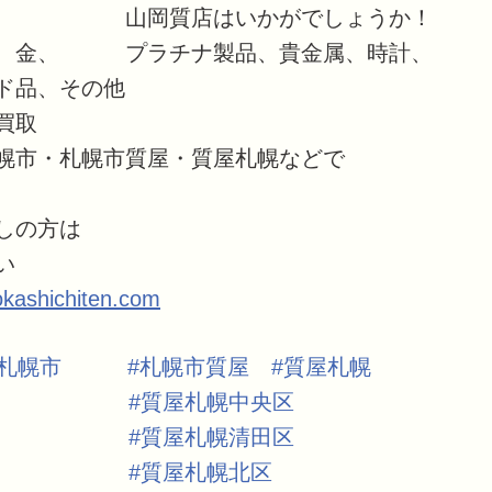
　　　　　　山岡質店はいかがでしょうか！
、金、　　　プラチナ製品、貴金属、時計、
ド品、その他
買取
幌市・札幌市質屋・質屋札幌などで
しの方は
い
kashichiten.com
屋札幌市
#札幌市質屋
#質屋札幌
#質屋札幌中央区
#質屋札幌清田区
#質屋札幌北区