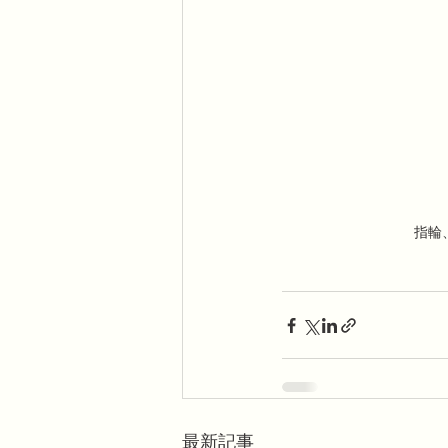
指輪
最新記事