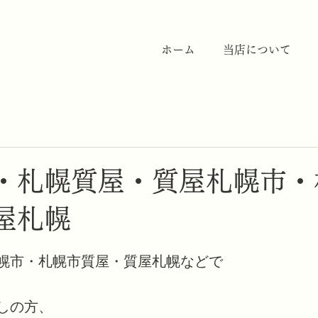
ホーム
当店について
・札幌質屋・質屋札幌市・
屋札幌
と評価されています。
幌市・札幌市質屋・質屋札幌などで
しの方、