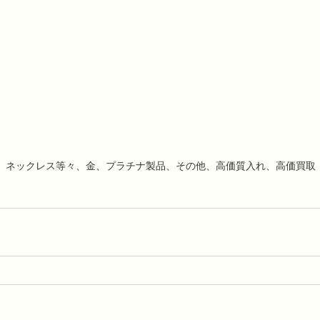
、ネックレス等々、金、プラチナ製品、その他、高価質入れ、高価買取