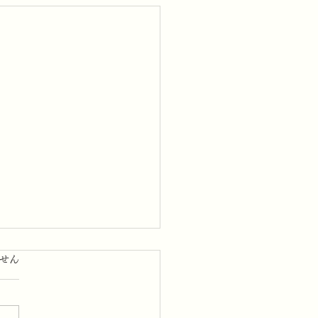
せん
います。