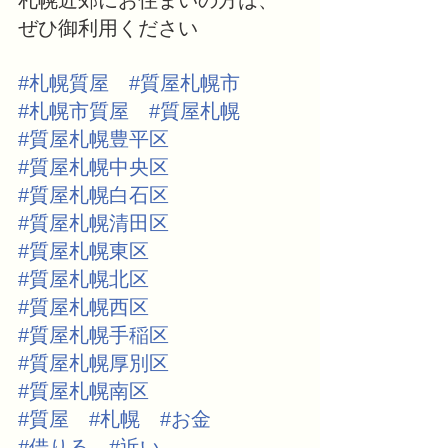
札幌近郊にお住まいの方は、　
ぜひ御利用ください
#札幌質屋
#質屋札幌市
#札幌市質屋
#質屋札幌
#質屋札幌豊平区
#質屋札幌中央区
#質屋札幌白石区
#質屋札幌清田区
#質屋札幌東区
#質屋札幌北区
#質屋札幌西区
#質屋札幌手稲区
#質屋札幌厚別区
#質屋札幌南区
#質屋
#札幌
#お金
#借りる
#近い