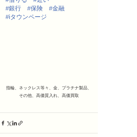
#銀行
#保険
#金融
#iタウンページ
指輪、ネックレス等々、金、プラチナ製品、
その他、高価質入れ、高価買取