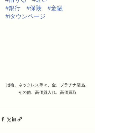
#銀行
#保険
#金融
#iタウンページ
指輪、ネックレス等々、金、プラチナ製品、
その他、高価質入れ、高価買取