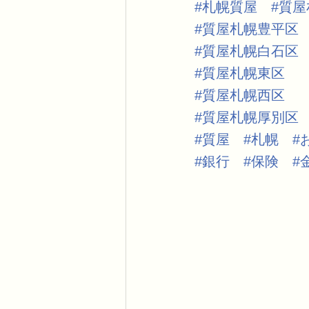
#札幌質屋
#質
#質屋札幌豊平区
#質屋札幌白石区
#質屋札幌東区
#質屋札幌西区
#質屋札幌厚別区
#質屋
#札幌
#
#銀行
#保険
#