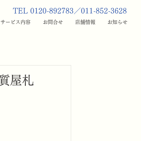
TEL 0120-892783／011-852-3628​
サービス内容
お問合せ
店舗情報
お知らせ
質屋札