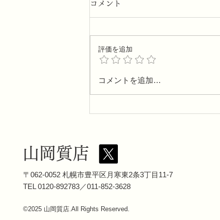
コメント
評価を追加
コメントを追加…
山岡質店・質屋札幌市・札幌
質屋・質屋札幌・札幌市質屋
山岡質店
〒062-0052 札幌市豊平区月寒東2条3丁目11-7
TEL 0120-892783／011-852-3628
©2025 山岡質店.All Rights Reserved.