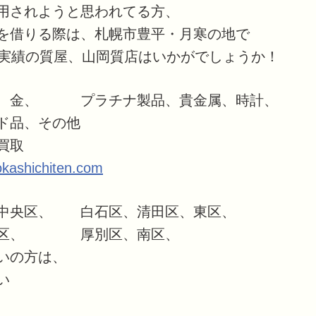
用されようと思われてる方、
を借りる際は、札幌市豊平・月寒の地で
と実績の質屋、山岡質店はいかがでしょうか！
、金、　　　プラチナ製品、貴金属、時計、
ド品、その他
買取
kashichiten.com
中央区、　　白石区、清田区、東区、
区、　　　　厚別区、南区、
いの方は、　
い