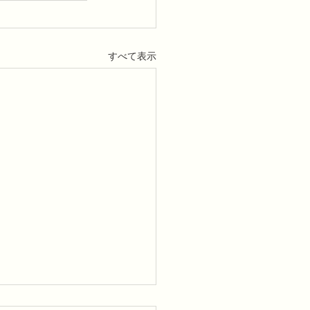
すべて表示