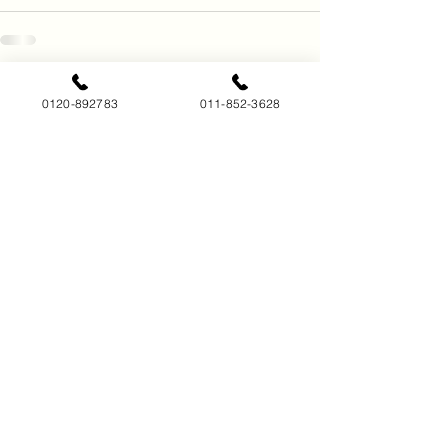
すべて表示
最新記事
0120-892783
011-852-3628