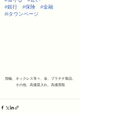
#銀行
#保険
#金融
#iタウンページ
指輪、ネックレス等々、金、プラチナ製品、
その他、高価質入れ、高価買取