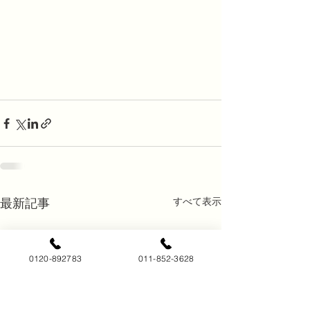
すべて表示
最新記事
0120-892783
011-852-3628