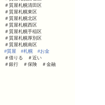
＃質屋札幌清田区
＃質屋札幌東区　　　　　　　
＃質屋札幌北区
＃質屋札幌西区　　　　　　　
＃質屋札幌手稲区
＃質屋札幌厚別区　　　　　　
＃質屋札幌南区
#質屋
#札幌
#お金
＃借りる　＃近い
＃銀行　＃保険　＃金融