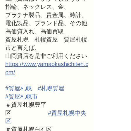
指輪、ネックレス、金、　　　
プラチナ製品、貴金属、時計、
電化製品、ブランド品、その他
高価質入れ、高価買取
質屋札幌　札幌質屋　質屋札幌
市と言えば、
山岡質店を是非ご利用ください
https://www.yamaokashichiten.c
om/
#質屋札幌
#札幌質屋
#質屋札幌市
＃質屋札幌豊平
区　　　　　　 
#質屋札幌中央
区
＃質屋札幌白石区　　　　　　