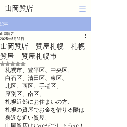
山岡質店
記事
山岡質店
2025年5月31日
山岡質店 質屋札幌 札幌
質屋 質屋札幌市
5つ星のうちNaNと評価されています。
札幌市、豊平区、中央区、　　
白石区、清田区、東区、
北区、西区、手稲区、　　　　
厚別区、南区、
札幌近郊にお住まいの方、　　
札幌の質屋でお金を借りる際は
身近な近い質屋、　　　　　　
山岡質店はいかがでしょうか！