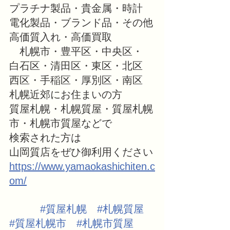
プラチナ製品・貴金属・時計
電化製品・ブランド品・その他
高価質入れ・高価買取
　札幌市・豊平区・中央区・　
白石区・清田区・東区・北区
西区・手稲区・厚別区・南区
札幌近郊にお住まいの方
質屋札幌・札幌質屋・質屋札幌
市・札幌市質屋などで
検索された方は
山岡質店をぜひ御利用ください
https://www.yamaokashichiten.c
om/
#質屋札幌
#札幌質屋
#質屋札幌市
#札幌市質屋