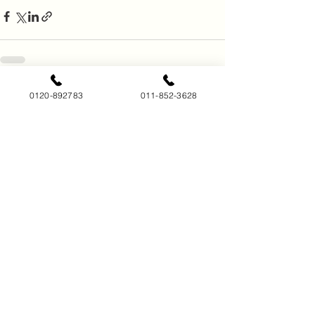
0120-892783
011-852-3628
すべて表示
最新記事