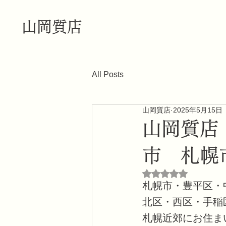
山岡質店
All Posts
山岡質店
2025年5月15日
山岡質店
市 札幌
5つ星のうちNaN
札幌市・豊平区・
北区・西区・手稲
札幌近郊にお住ま