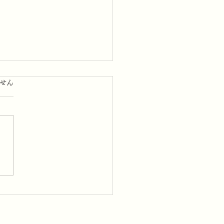
せん
います。
質店・札幌質屋・質屋札
札幌市質屋・質屋札幌市