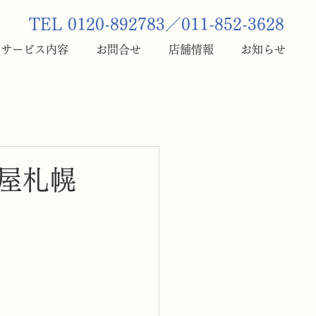
TEL 0120-892783／011-852-3628​
サービス内容
お問合せ
店舗情報
お知らせ
屋札幌