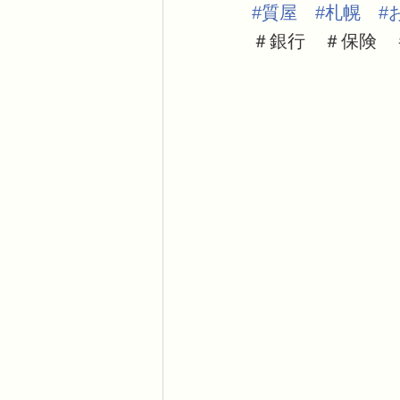
#質屋
#札幌
#
＃銀行　＃保険　