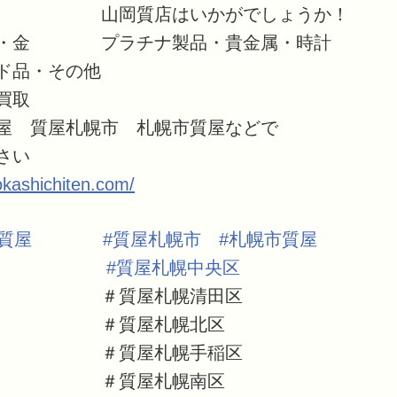
　　　　　　山岡質店はいかがでしょうか！
・金　　　　プラチナ製品・貴金属・時計
ド品・その他
買取
屋　質屋札幌市　札幌市質屋などで
さい
kashichiten.com/
質屋
#質屋札幌市
#札幌市質屋
　　　　　　 
#質屋札幌中央区
　　　　　　＃質屋札幌清田区
　　　　　　＃質屋札幌北区
　　　　　　＃質屋札幌手稲区
　　　　　　＃質屋札幌南区