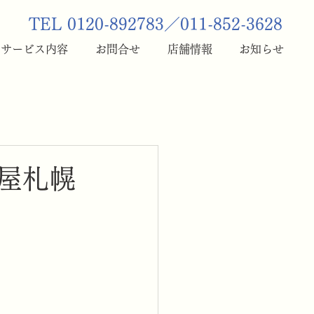
TEL 0120-892783／011-852-3628​
サービス内容
お問合せ
店舗情報
お知らせ
屋札幌