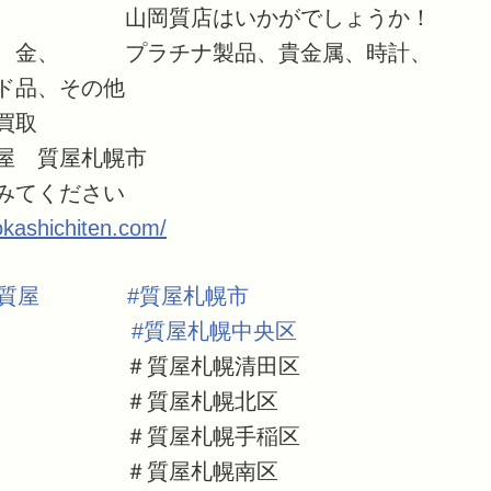
　　　　　　山岡質店はいかがでしょうか！
、金、　　　プラチナ製品、貴金属、時計、
ド品、その他
買取
屋　質屋札幌市
みてください
kashichiten.com/
質屋
#質屋札幌市
　　　　　　 
#質屋札幌中央区
　　　　　　＃質屋札幌清田区
　　　　　　＃質屋札幌北区
　　　　　　＃質屋札幌手稲区
　　　　　　＃質屋札幌南区