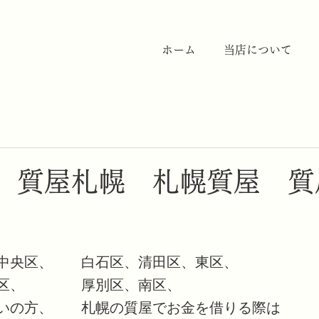
ホーム
当店について
 質屋札幌 札幌質屋 質
と評価されています。
中央区、　　白石区、清田区、東区、
区、　　　　厚別区、南区、
いの方、　　札幌の質屋でお金を借りる際は