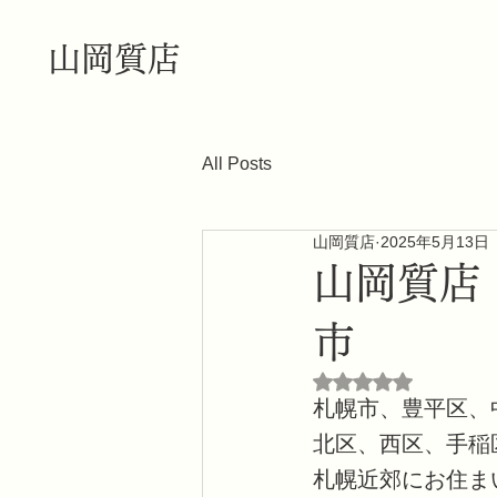
山岡質店
All Posts
山岡質店
2025年5月13日
山岡質店
市
5つ星のうちNaN
札幌市、豊平区、
北区、西区、手稲
札幌近郊にお住ま