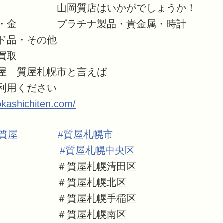
　　　　　　山岡質店はいかがでしょうか！
・金　　　　プラチナ製品・貴金属・時計
ド品・その他
買取
屋　質屋札幌市と言えば
利用ください
kashichiten.com/
質屋
#質屋札幌市
　　　　　　 
#質屋札幌中央区
　　　　　　＃質屋札幌清田区
　　　　　　＃質屋札幌北区
　　　　　　＃質屋札幌手稲区
　　　　　　＃質屋札幌南区