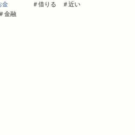
お金
　　　　＃借りる　＃近い
＃金融