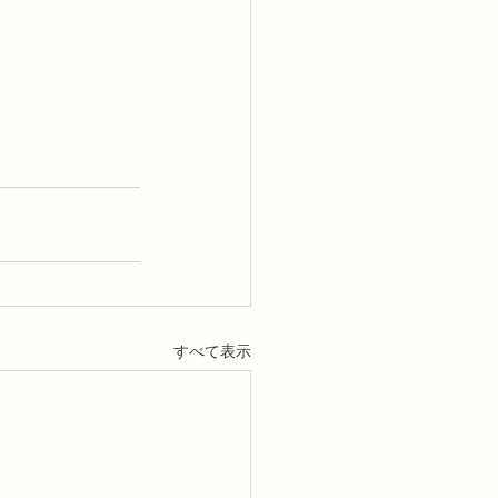
すべて表示