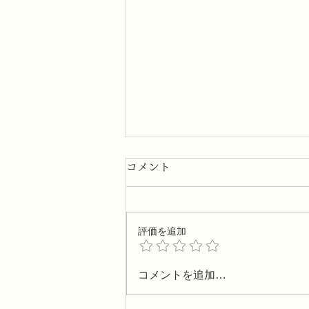
コメント
評価を追加
コメントを追加…
山岡質店・質屋札幌市・札幌
質屋・質屋札幌・札幌市質屋