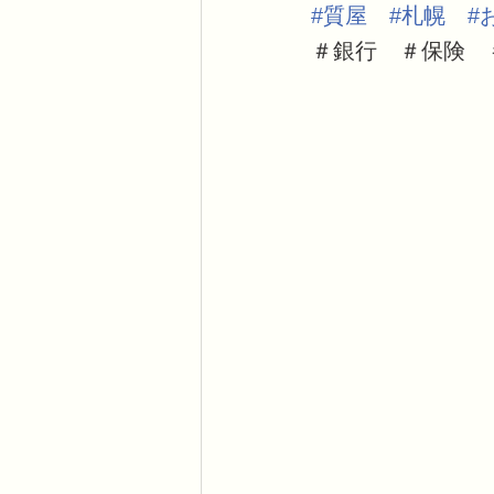
#質屋
#札幌
#
＃銀行　＃保険　