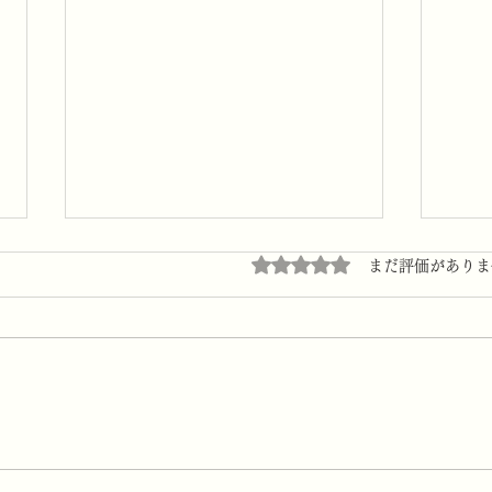
まだ評価がありま
5つ星のうち0と評価されて
山岡質店・質屋札幌市・札幌
山岡
質屋・質屋札幌・札幌市質屋
幌市