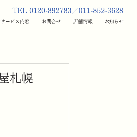
TEL 0120-892783／011-852-3628​
サービス内容
お問合せ
店舗情報
お知らせ
屋札幌