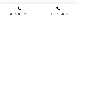
0120-892783
011-852-3628
コメント
0.0 / 5（0）
コメントと評価...
山岡質店・質屋札幌市・
山岡質店・札幌
札幌質屋・質屋札幌・札
屋札幌市・質屋
幌市質屋
幌市質屋