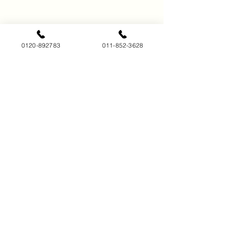
0120-892783
011-852-3628
コメント
0.0 / 5（0）
コメントと評価...
山岡質店・札幌質屋・質
山岡質店・質屋
屋札幌市・質屋札幌・札
札幌質屋・札幌