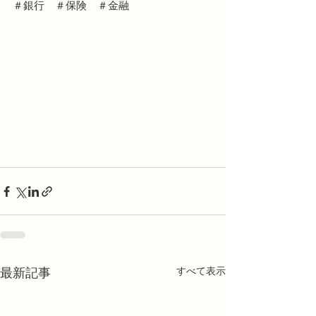
＃銀行　＃保険　＃金融
すべて表示
最新記事