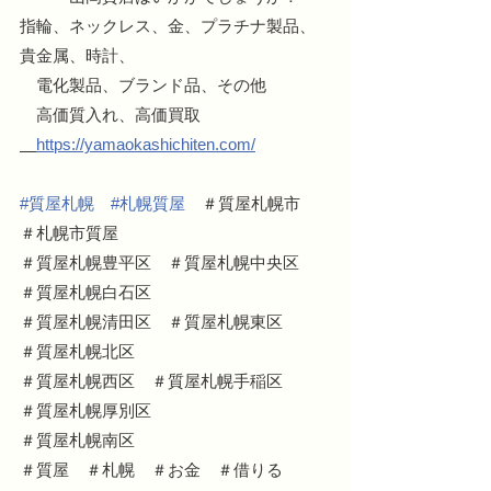
指輪、ネックレス、金、プラチナ製品、
貴金属、時計、
　電化製品、ブランド品、その他
　高価質入れ、高価買取
https://yamaokashichiten.com/
#質屋札幌
#札幌質屋
　＃質屋札幌市　
＃札幌市質屋
＃質屋札幌豊平区　＃質屋札幌中央区　
＃質屋札幌白石区
＃質屋札幌清田区　＃質屋札幌東区　　
＃質屋札幌北区
＃質屋札幌西区　＃質屋札幌手稲区　　
＃質屋札幌厚別区
＃質屋札幌南区　
＃質屋　＃札幌　＃お金　＃借りる