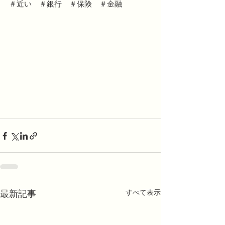
＃近い　＃銀行　＃保険　＃金融
すべて表示
最新記事